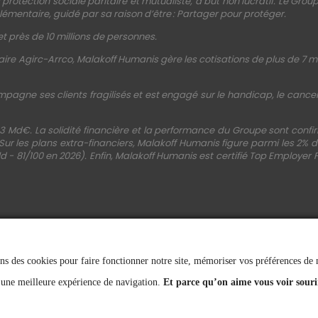
protection sociale paritaire et mutualiste, à but non lucratif. Le Gro
émentaire, guidé par sa raison d’être : Partager pour protéger.
t près de 10 millions de personnes.
ire Agirc-Arrco, Malakoff Humanis gère les cotisations de plus de 7 mi
mpagne ses clients fragilisés et est engagé sur le handicap, le cancer, 
3 Md€. La solidité financière et la performance du Groupe sont conf
 Sur les plans extra-financiers, Malakoff Humanis figure parmi les 2%
d - 81/100 en 2026). Enfin, Malakoff Humanis est certifié Top Employer 
ns des cookies pour faire fonctionner notre site, mémoriser vos préférences de na
SUIVEZ-NOUS
 une meilleure expérience de navigation.
Et parce qu’on aime vous voir souri