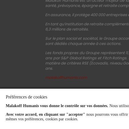
Malakoff Humanis est un acteur majeur de la 
santé, prévoyance, épargne et retraite compl
En assurance, il protège 400 000 entreprises e
En tant qu’institution de retraite complémenta
6,3 millions de retraités.
Sur le plan social et sociétal, le Groupe acco
sont dédiés chaque année à ces actions.
Les fonds propres du Groupe représentent 11,
ans par S&P Global Ratings et Fitch Ratings.
matière de critères RSE (Ecovadis, niveau Gol
ans.
malakoffhumanis.com
Préférences de cookies
Malakoff Humanis vous donne le contrôle sur vos données.
Nous utiliso
Avec votre accord, en cliquant sur "accepter"
nous pourrons vous offrir
mêmes vos préférences, cookies par cookies.