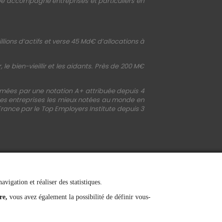
upe accompagne entreprises et particuliers en
llions d’actifs et verse 45 Md€ d’allocations à
le bien-vieillir et les aidants. Près de 200 M€
irmées par une notation A+ attribuée depuis 4
 des entreprises les mieux notées au monde en
France par le Top Employers Institute depuis 3
vigation et réaliser des statistiques.
re,
vous avez également la possibilité de définir vous-