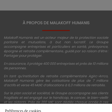
À PROPOS DE MALAKOFF HUMANIS
Malakoff Humanis est un acteur majeur de la protection sociale
paritaire et mutualiste, à but non lucratif. Le Groupe
accompagne entreprises et particuliers en santé, prévoyance,
épargne et retraite complémentaire, guidé par sa raison d’être :
Partager pour protéger.
En assurance, il protège 400 000 entreprises et près de 10 millions
de personnes.
En tant qu’institution de retraite complémentaire Agirc-Arrco,
Malakoff Humanis gère les cotisations de plus de 7 millions
d’actifs et verse 45 Md€ d’allocations à 6,3 millions de retraités.
Sur le plan social et sociétal, le Groupe accompagne ses clients
fragilisés et est engagé sur le handicap, le cancer, le bien-vieillir
et les aidants. Près de 200 M€ sont dédiés chaque année à ces
actions.
Préférences de cookies