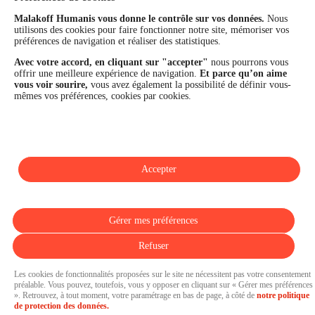
Les fonds propres du Groupe représentent 11,3 Md€. La solidité
financière et la performance du Groupe sont confirmées par une
Malakoff Humanis vous donne le contrôle sur vos données.
Nous
utilisons des cookies pour faire fonctionner notre site, mémoriser vos
notation A+ attribuée depuis 4 ans par S&P Global Ratings et
préférences de navigation et réaliser des statistiques.
Fitch Ratings. Sur les plans extra-financiers, Malakoff Humanis
figure parmi les 2% des entreprises les mieux notées au monde
Avec votre accord, en cliquant sur "accepter"
nous pourrons vous
en matière de critères RSE (Ecovadis, niveau Gold - 81/100 en
offrir une meilleure expérience de navigation.
Et parce qu’on aime
2026). Enfin, Malakoff Humanis est certifié Top Employer France
vous voir sourire,
vous avez également la possibilité de définir vous-
par le Top Employers Institute depuis 3 ans.
mêmes vos préférences, cookies par cookies.
malakoffhumanis.com
Accepter
SUIVEZ-NOUS
Gérer mes préférences
Refuser
Les cookies de fonctionnalités proposées sur le site ne nécessitent pas votre consentement
préalable. Vous pouvez, toutefois, vous y opposer en cliquant sur « Gérer mes préférences
». Retrouvez, à tout moment, votre paramétrage en bas de page, à côté de
notre politique
Pressroom propulsée par
de protection des données.