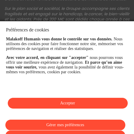
Sur le plan social et sociétal, le Groupe accompagne ses clients
fragilisés et est engagé sur le handicap, le cancer, le bien-vieillir
et les aidants. Près de 200 M€ sont dédiés chaque année à ces
actions.
Préférences de cookies
Les fonds propres du Groupe représentent 11,3 Md€. La solidité
Malakoff Humanis vous donne le contrôle sur vos données.
Nous
financière et la performance du Groupe sont confirmées par une
utilisons des cookies pour faire fonctionner notre site, mémoriser vos
notation A+ attribuée depuis 4 ans par S&P Global Ratings et
préférences de navigation et réaliser des statistiques.
Fitch Ratings. Sur les plans extra-financiers, Malakoff Humanis
figure parmi les 2% des entreprises les mieux notées au monde
Avec votre accord, en cliquant sur "accepter"
nous pourrons vous
en matière de critères RSE (Ecovadis, niveau Gold - 81/100 en
offrir une meilleure expérience de navigation.
Et parce qu’on aime
2026). Enfin, Malakoff Humanis est certifié Top Employer France
vous voir sourire,
vous avez également la possibilité de définir vous-
par le Top Employers Institute depuis 3 ans.
mêmes vos préférences, cookies par cookies.
malakoffhumanis.com
Accepter
SUIVEZ-NOUS
Gérer mes préférences