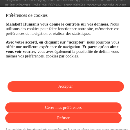
et les aidants. Près de 200 M€ sont dédiés chaque année à ces
actions.
Préférences de cookies
Les fonds propres du Groupe représentent 11,3 Md€. La solidité
financière et la performance du Groupe sont confirmées par une
Malakoff Humanis vous donne le contrôle sur vos données.
Nous
utilisons des cookies pour faire fonctionner notre site, mémoriser vos
notation A+ attribuée depuis 4 ans par S&P Global Ratings et
préférences de navigation et réaliser des statistiques.
Fitch Ratings. Sur les plans extra-financiers, Malakoff Humanis
figure parmi les 2% des entreprises les mieux notées au monde
Avec votre accord, en cliquant sur "accepter"
nous pourrons vous
en matière de critères RSE (Ecovadis, niveau Gold - 81/100 en
offrir une meilleure expérience de navigation.
Et parce qu’on aime
2026). Enfin, Malakoff Humanis est certifié Top Employer France
vous voir sourire,
vous avez également la possibilité de définir vous-
par le Top Employers Institute depuis 3 ans.
mêmes vos préférences, cookies par cookies.
malakoffhumanis.com
Accepter
SUIVEZ-NOUS
Gérer mes préférences
Refuser
Les cookies de fonctionnalités proposées sur le site ne nécessitent pas votre consentement