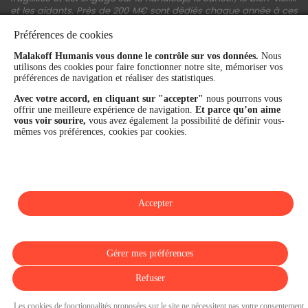
et les aidants. Près de 200 M€ sont dédiés chaque année à ces
actions.
Préférences de cookies
Les fonds propres du Groupe représentent 11,3 Md€. La solidité
financière et la performance du Groupe sont confirmées par une
Malakoff Humanis vous donne le contrôle sur vos données.
Nous
utilisons des cookies pour faire fonctionner notre site, mémoriser vos
notation A+ attribuée depuis 4 ans par S&P Global Ratings et
préférences de navigation et réaliser des statistiques.
Fitch Ratings. Sur les plans extra-financiers, Malakoff Humanis
figure parmi les 2% des entreprises les mieux notées au monde
Avec votre accord, en cliquant sur "accepter"
nous pourrons vous
en matière de critères RSE (Ecovadis, niveau Gold - 81/100 en
offrir une meilleure expérience de navigation.
Et parce qu’on aime
2026). Enfin, Malakoff Humanis est certifié Top Employer France
vous voir sourire,
vous avez également la possibilité de définir vous-
par le Top Employers Institute depuis 3 ans.
mêmes vos préférences, cookies par cookies.
malakoffhumanis.com
Accepter
SUIVEZ-NOUS
Gérer mes préférences
Refuser
Les cookies de fonctionnalités proposées sur le site ne nécessitent pas votre consentement