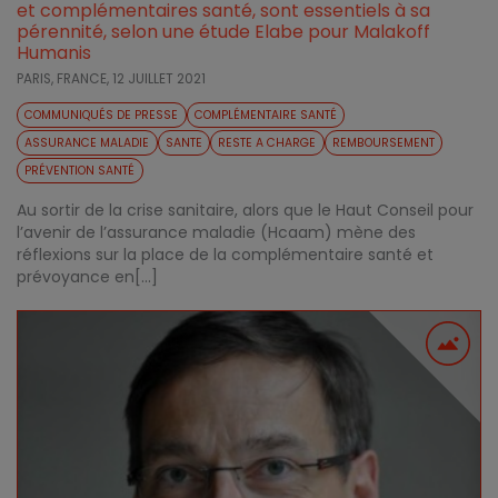
et complémentaires santé, sont essentiels à sa
pérennité, selon une étude Elabe pour Malakoff
Humanis
PARIS, FRANCE,
12 JUILLET 2021
COMMUNIQUÉS DE PRESSE
COMPLÉMENTAIRE SANTÉ
ASSURANCE MALADIE
SANTE
RESTE A CHARGE
REMBOURSEMENT
PRÉVENTION SANTÉ
Au sortir de la crise sanitaire, alors que le Haut Conseil pour
l’avenir de l’assurance maladie (Hcaam) mène des
réflexions sur la place de la complémentaire santé et
prévoyance en[...]