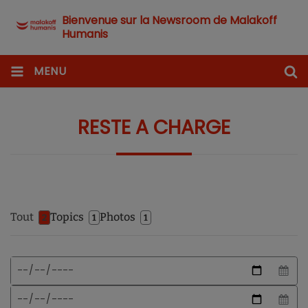
Bienvenue sur la Newsroom de Malakoff
Humanis
MENU
RESTE A CHARGE
Tout
Topics
Photos
2
1
1
Format
Date
de
de
date
début
Date
attendu
de