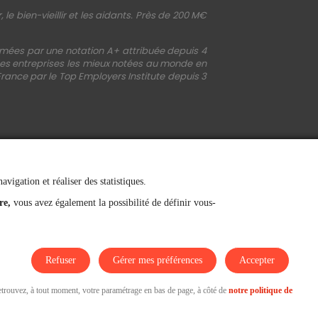
le bien-vieillir et les aidants. Près de 200 M€
irmées par une notation A+ attribuée depuis 4
 des entreprises les mieux notées au monde en
France par le Top Employers Institute depuis 3
vigation et réaliser des statistiques.
re,
vous avez également la possibilité de définir vous-
Refuser
Gérer mes préférences
Accepter
Retrouvez, à tout moment, votre paramétrage en bas de page, à côté de
notre politique de
Pressroom propulsée par