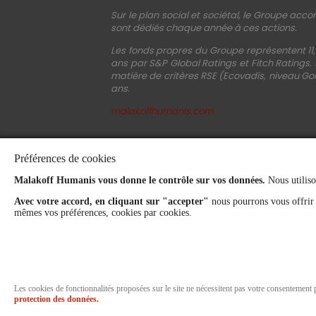
Sur le plan social et sociétal, le Groupe acco
sont dédiés chaque année à ces actions.
Les fonds propres du Groupe représentent 11,
ans par S&P Global Ratings et Fitch Ratings.
matière de critères RSE (Ecovadis, niveau Gol
ans.
malakoffhumanis.com
Préférences de cookies
Malakoff Humanis vous donne le contrôle sur vos données.
Nous utiliso
Avec votre accord, en cliquant sur "accepter"
nous pourrons vous offrir
mêmes vos préférences, cookies par cookies.
Les cookies de fonctionnalités proposées sur le site ne nécessitent pas votre consentement
protection des données.