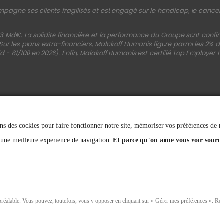
mpagne ses clients fragilisés et est engagé sur le handicap, le cancer, 
3 Md€. La solidité financière et la performance du Groupe sont conf
 Sur les plans extra-financiers, Malakoff Humanis figure parmi les 2%
d - 81/100 en 2026). Enfin, Malakoff Humanis est certifié Top Employer 
ns des cookies pour faire fonctionner notre site, mémoriser vos préférences de na
SUIVEZ-NOUS
 une meilleure expérience de navigation.
Et parce qu’on aime vous voir souri
 préalable. Vous pouvez, toutefois, vous y opposer en cliquant sur « Gérer mes préférences ». 