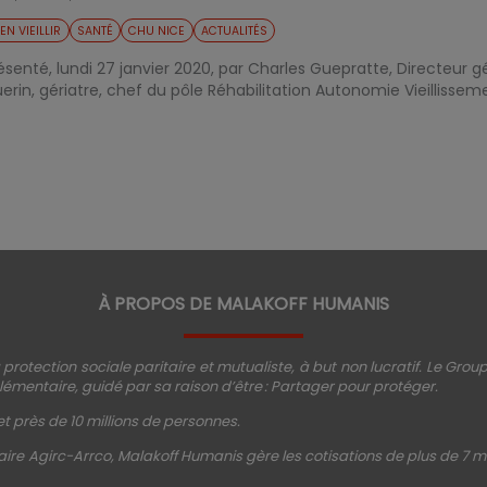
IEN VIEILLIR
SANTÉ
CHU NICE
ACTUALITÉS
ésenté, lundi 27 janvier 2020, par Charles Guepratte, Directeur gé
erin, gériatre, chef du pôle Réhabilitation Autonomie Vieillisseme
À PROPOS DE MALAKOFF HUMANIS
protection sociale paritaire et mutualiste, à but non lucratif. Le Gro
émentaire, guidé par sa raison d’être : Partager pour protéger.
t près de 10 millions de personnes.
ire Agirc-Arrco, Malakoff Humanis gère les cotisations de plus de 7 mi