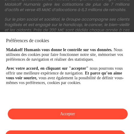
Malakoff Humanis gère les cotisations de plus de 7 millions
d’actifs et verse 45 Md€ d’allocations à 6,3 millions de retraités.
Sur le plan social et sociétal, le Groupe accompagne ses clients
fragilisés et est engagé sur le handicap, le cancer, le bien-vieillir
et les aidants. Près de 200 M€ sont dédiés chaque année à ces
actions.
Préférences de cookies
Les fonds propres du Groupe représentent 11,3 Md€. La solidité
Malakoff Humanis vous donne le contrôle sur vos données.
Nous
financière et la performance du Groupe sont confirmées par une
utilisons des cookies pour faire fonctionner notre site, mémoriser vos
notation A+ attribuée depuis 4 ans par S&P Global Ratings et
préférences de navigation et réaliser des statistiques.
Fitch Ratings. Sur les plans extra-financiers, Malakoff Humanis
figure parmi les 2% des entreprises les mieux notées au monde
Avec votre accord, en cliquant sur "accepter"
nous pourrons vous
en matière de critères RSE (Ecovadis, niveau Gold - 81/100 en
offrir une meilleure expérience de navigation.
Et parce qu’on aime
2026). Enfin, Malakoff Humanis est certifié Top Employer France
vous voir sourire,
vous avez également la possibilité de définir vous-
par le Top Employers Institute depuis 3 ans.
mêmes vos préférences, cookies par cookies.
malakoffhumanis.com
Accepter
SUIVEZ-NOUS