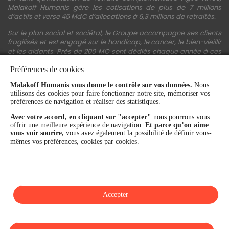
Malakoff Humanis gère les cotisations de plus de 7 millions
d’actifs et verse 45 Md€ d’allocations à 6,3 millions de retraités.
Sur le plan social et sociétal, le Groupe accompagne ses clients
fragilisés et est engagé sur le handicap, le cancer, le bien-vieillir
et les aidants. Près de 200 M€ sont dédiés chaque année à ces
actions.
Préférences de cookies
Les fonds propres du Groupe représentent 11,3 Md€. La solidité
Malakoff Humanis vous donne le contrôle sur vos données.
Nous
financière et la performance du Groupe sont confirmées par une
utilisons des cookies pour faire fonctionner notre site, mémoriser vos
notation A+ attribuée depuis 4 ans par S&P Global Ratings et
préférences de navigation et réaliser des statistiques.
Fitch Ratings. Sur les plans extra-financiers, Malakoff Humanis
figure parmi les 2% des entreprises les mieux notées au monde
Avec votre accord, en cliquant sur "accepter"
nous pourrons vous
en matière de critères RSE (Ecovadis, niveau Gold - 81/100 en
offrir une meilleure expérience de navigation.
Et parce qu’on aime
2026). Enfin, Malakoff Humanis est certifié Top Employer France
vous voir sourire,
vous avez également la possibilité de définir vous-
par le Top Employers Institute depuis 3 ans.
mêmes vos préférences, cookies par cookies.
malakoffhumanis.com
Accepter
SUIVEZ-NOUS