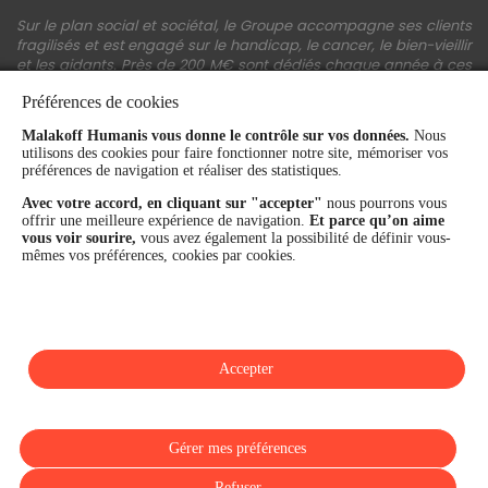
Sur le plan social et sociétal, le Groupe accompagne ses clients
fragilisés et est engagé sur le handicap, le cancer, le bien-vieillir
et les aidants. Près de 200 M€ sont dédiés chaque année à ces
actions.
Préférences de cookies
Les fonds propres du Groupe représentent 11,3 Md€. La solidité
Malakoff Humanis vous donne le contrôle sur vos données.
Nous
financière et la performance du Groupe sont confirmées par une
utilisons des cookies pour faire fonctionner notre site, mémoriser vos
notation A+ attribuée depuis 4 ans par S&P Global Ratings et
préférences de navigation et réaliser des statistiques.
Fitch Ratings. Sur les plans extra-financiers, Malakoff Humanis
figure parmi les 2% des entreprises les mieux notées au monde
Avec votre accord, en cliquant sur "accepter"
nous pourrons vous
en matière de critères RSE (Ecovadis, niveau Gold - 81/100 en
offrir une meilleure expérience de navigation.
Et parce qu’on aime
2026). Enfin, Malakoff Humanis est certifié Top Employer France
vous voir sourire,
vous avez également la possibilité de définir vous-
par le Top Employers Institute depuis 3 ans.
mêmes vos préférences, cookies par cookies.
malakoffhumanis.com
Accepter
SUIVEZ-NOUS
Gérer mes préférences
Refuser