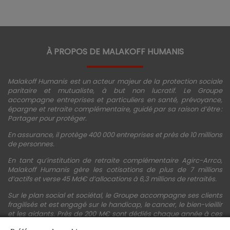
À PROPOS DE MALAKOFF HUMANIS
Malakoff Humanis est un acteur majeur de la protection sociale
paritaire et mutualiste, à but non lucratif. Le Groupe
accompagne entreprises et particuliers en santé, prévoyance,
épargne et retraite complémentaire, guidé par sa raison d’être :
Partager pour protéger.
En assurance, il protège 400 000 entreprises et près de 10 millions
de personnes.
En tant qu’institution de retraite complémentaire Agirc-Arrco,
Malakoff Humanis gère les cotisations de plus de 7 millions
d’actifs et verse 45 Md€ d’allocations à 6,3 millions de retraités.
Sur le plan social et sociétal, le Groupe accompagne ses clients
fragilisés et est engagé sur le handicap, le cancer, le bien-vieillir
et les aidants. Près de 200 M€ sont dédiés chaque année à ces
actions.