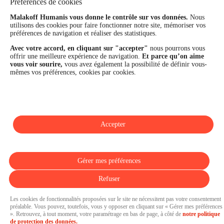
Préférences de cookies
Les fonds propres du Groupe représentent 11,3 Md€. La solidité
Malakoff Humanis vous donne le contrôle sur vos données.
Nous
financière et la performance du Groupe sont confirmées par une
utilisons des cookies pour faire fonctionner notre site, mémoriser vos
notation A+ attribuée depuis 4 ans par S&P Global Ratings et
préférences de navigation et réaliser des statistiques.
Fitch Ratings. Sur les plans extra-financiers, Malakoff Humanis
figure parmi les 2% des entreprises les mieux notées au monde
Avec votre accord, en cliquant sur "accepter"
nous pourrons vous
en matière de critères RSE (Ecovadis, niveau Gold - 81/100 en
offrir une meilleure expérience de navigation.
Et parce qu’on aime
2026). Enfin, Malakoff Humanis est certifié Top Employer France
vous voir sourire,
vous avez également la possibilité de définir vous-
par le Top Employers Institute depuis 3 ans.
mêmes vos préférences, cookies par cookies.
malakoffhumanis.com
Accepter
SUIVEZ-NOUS
Gérer mes préférences
Refuser
Les cookies de fonctionnalités proposées sur le site ne nécessitent pas votre consentement
préalable. Vous pouvez, toutefois, vous y opposer en cliquant sur « Gérer mes préférences
». Retrouvez, à tout moment, votre paramétrage en bas de page, à côté de
notre politique
Pressroom propulsée par
de protection des données.