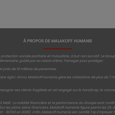
À PROPOS DE MALAKOFF HUMANIS
protection sociale paritaire et mutualiste, à but non lucratif. Le Gro
émentaire, guidé par sa raison d’être : Partager pour protéger.
t près de 10 millions de personnes.
ire Agirc-Arrco, Malakoff Humanis gère les cotisations de plus de 7 mi
mpagne ses clients fragilisés et est engagé sur le handicap, le cancer, 
3 Md€. La solidité financière et la performance du Groupe sont conf
 Sur les plans extra-financiers, Malakoff Humanis figure parmi les 2%
d - 81/100 en 2026). Enfin, Malakoff Humanis est certifié Top Employer 