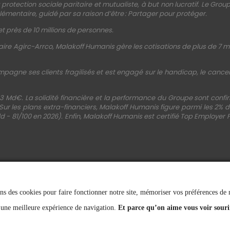
protection sociale paritaire et mutualiste, à but non lucratif. Le Gro
émentaire, guidé par sa raison d’être : Partager pour protéger.
t près de 10 millions de personnes.
ire Agirc-Arrco, Malakoff Humanis gère les cotisations de plus de 7 mi
mpagne ses clients fragilisés et est engagé sur le handicap, le cancer, 
3 Md€. La solidité financière et la performance du Groupe sont conf
 Sur les plans extra-financiers, Malakoff Humanis figure parmi les 2%
d - 81/100 en 2026). Enfin, Malakoff Humanis est certifié Top Employer 
ns des cookies pour faire fonctionner notre site, mémoriser vos préférences de na
SUIVEZ-NOUS
 une meilleure expérience de navigation.
Et parce qu’on aime vous voir souri