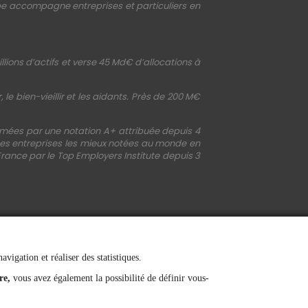
upe accompagne entreprises et particuliers en
llions d’actifs et verse 45 Md€ d’allocations à
le bien-vieillir et les aidants. Près de 200 M€
irmées par une notation A+ attribuée depuis 4
 des entreprises les mieux notées au monde en
France par le Top Employers Institute depuis 3
vigation et réaliser des statistiques.
re,
vous avez également la possibilité de définir vous-