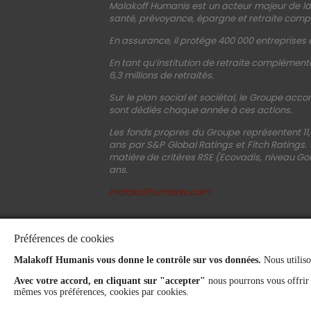
Malakoff Humanis est un acteur majeur de la 
santé, prévoyance, épargne et retraite compl
En assurance, il protège 400 000 entreprises e
En tant qu’institution de retraite complémenta
6,3 millions de retraités.
Sur le plan social et sociétal, le Groupe acco
sont dédiés chaque année à ces actions.
Les fonds propres du Groupe représentent 11,
ans par S&P Global Ratings et Fitch Ratings.
matière de critères RSE (Ecovadis, niveau Gol
ans.
malakoffhumanis.com
Préférences de cookies
Malakoff Humanis vous donne le contrôle sur vos données.
Nous utiliso
Avec votre accord, en cliquant sur "accepter"
nous pourrons vous offrir
mêmes vos préférences, cookies par cookies.