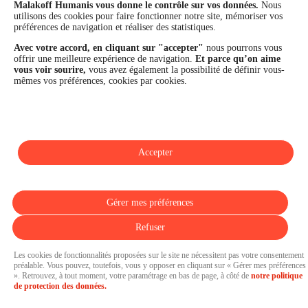
financière et la performance du Groupe sont confirmées par une
Malakoff Humanis vous donne le contrôle sur vos données.
Nous
utilisons des cookies pour faire fonctionner notre site, mémoriser vos
notation A+ attribuée depuis 4 ans par S&P Global Ratings et
préférences de navigation et réaliser des statistiques.
Fitch Ratings. Sur les plans extra-financiers, Malakoff Humanis
figure parmi les 2% des entreprises les mieux notées au monde
Avec votre accord, en cliquant sur "accepter"
nous pourrons vous
en matière de critères RSE (Ecovadis, niveau Gold - 81/100 en
offrir une meilleure expérience de navigation.
Et parce qu’on aime
2026). Enfin, Malakoff Humanis est certifié Top Employer France
vous voir sourire,
vous avez également la possibilité de définir vous-
par le Top Employers Institute depuis 3 ans.
mêmes vos préférences, cookies par cookies.
malakoffhumanis.com
Accepter
SUIVEZ-NOUS
Gérer mes préférences
Refuser
Les cookies de fonctionnalités proposées sur le site ne nécessitent pas votre consentement
préalable. Vous pouvez, toutefois, vous y opposer en cliquant sur « Gérer mes préférences
». Retrouvez, à tout moment, votre paramétrage en bas de page, à côté de
notre politique
Pressroom propulsée par
de protection des données.