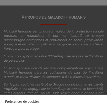
À PROPOS DE MALAKOFF HUMANIS
Malakoff Humanis est un acteur majeur de la protection sociale
paritaire et mutualiste, à but non lucratif. Le Groupe
accompagne entreprises et particuliers en santé, prévoyance,
épargne et retraite complémentaire, guidé par sa raison d’être :
Partager pour protéger.
En assurance, il protège 400 000 entreprises et près de 10 millions
de personnes.
En tant qu’institution de retraite complémentaire Agirc-Arrco,
Malakoff Humanis gère les cotisations de plus de 7 millions
d’actifs et verse 45 Md€ d’allocations à 6,3 millions de retraités.
Sur le plan social et sociétal, le Groupe accompagne ses clients
fragilisés et est engagé sur le handicap, le cancer, le bien-vieillir
et les aidants. Près de 200 M€ sont dédiés chaque année à ces
actions.
Préférences de cookies
Les fonds propres du Groupe représentent 11,3 Md€. La solidité