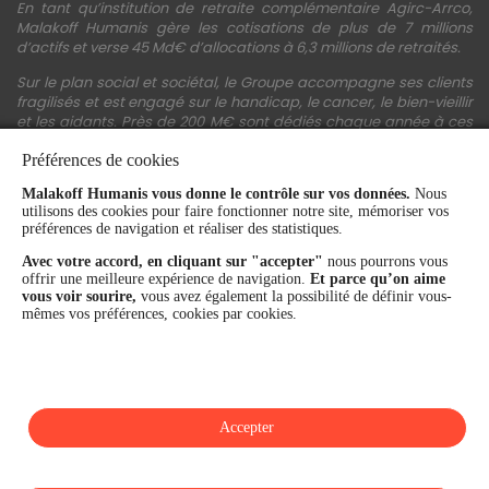
En tant qu’institution de retraite complémentaire Agirc-Arrco,
Malakoff Humanis gère les cotisations de plus de 7 millions
d’actifs et verse 45 Md€ d’allocations à 6,3 millions de retraités.
Sur le plan social et sociétal, le Groupe accompagne ses clients
fragilisés et est engagé sur le handicap, le cancer, le bien-vieillir
et les aidants. Près de 200 M€ sont dédiés chaque année à ces
actions.
Préférences de cookies
Les fonds propres du Groupe représentent 11,3 Md€. La solidité
financière et la performance du Groupe sont confirmées par une
Malakoff Humanis vous donne le contrôle sur vos données.
Nous
utilisons des cookies pour faire fonctionner notre site, mémoriser vos
notation A+ attribuée depuis 4 ans par S&P Global Ratings et
préférences de navigation et réaliser des statistiques.
Fitch Ratings. Sur les plans extra-financiers, Malakoff Humanis
figure parmi les 2% des entreprises les mieux notées au monde
Avec votre accord, en cliquant sur "accepter"
nous pourrons vous
en matière de critères RSE (Ecovadis, niveau Gold - 81/100 en
offrir une meilleure expérience de navigation.
Et parce qu’on aime
2026). Enfin, Malakoff Humanis est certifié Top Employer France
vous voir sourire,
vous avez également la possibilité de définir vous-
par le Top Employers Institute depuis 3 ans.
mêmes vos préférences, cookies par cookies.
malakoffhumanis.com
Accepter
SUIVEZ-NOUS