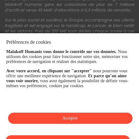
Malakoff Humanis gère les cotisations de plus de 7 millions
d’actifs et verse 45 Md€ d’allocations à 6,3 millions de retraités.
Sur le plan social et sociétal, le Groupe accompagne ses clients
fragilisés et est engagé sur le handicap, le cancer, le bien-vieillir
et les aidants. Près de 200 M€ sont dédiés chaque année à ces
actions.
Préférences de cookies
Les fonds propres du Groupe représentent 11,3 Md€. La solidité
Malakoff Humanis vous donne le contrôle sur vos données.
Nous
financière et la performance du Groupe sont confirmées par une
utilisons des cookies pour faire fonctionner notre site, mémoriser vos
notation A+ attribuée depuis 4 ans par S&P Global Ratings et
préférences de navigation et réaliser des statistiques.
Fitch Ratings. Sur les plans extra-financiers, Malakoff Humanis
figure parmi les 2% des entreprises les mieux notées au monde
Avec votre accord, en cliquant sur "accepter"
nous pourrons vous
en matière de critères RSE (Ecovadis, niveau Gold - 81/100 en
offrir une meilleure expérience de navigation.
Et parce qu’on aime
2026). Enfin, Malakoff Humanis est certifié Top Employer France
vous voir sourire,
vous avez également la possibilité de définir vous-
par le Top Employers Institute depuis 3 ans.
mêmes vos préférences, cookies par cookies.
malakoffhumanis.com
Accepter
SUIVEZ-NOUS