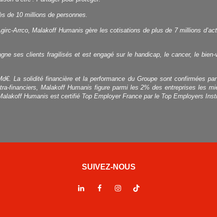
rès de 10 millions de personnes.
Agirc-Arrco, Malakoff Humanis gère les cotisations de plus de 7 millions d’act
ne ses clients fragilisés et est engagé sur le handicap, le cancer, le bien-
d€. La solidité financière et la performance du Groupe sont confirmées pa
xtra-financiers, Malakoff Humanis figure parmi les 2% des entreprises les
Malakoff Humanis est certifié Top Employer France par le Top Employers Insti
SUIVEZ-NOUS