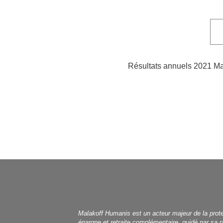
Résultats annuels 2021 M
Malakoff Humanis est un acteur majeur de la protec
épargne et retraite complémentaire, guidé par sa ra