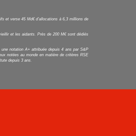
ifs et verse 45 Md€ d’allocations à 6,3 millions de
vieillir et les aidants. Près de 200 M€ sont dédiés
r une notation A+ attribuée depuis 4 ans par S&P
 mieux notées au monde en matière de critères RSE
tute depuis 3 ans.