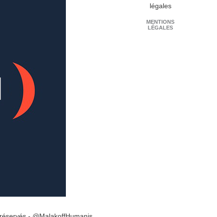
MENTIONS
LÉGALES
s réservés - @MalakoffHumanis