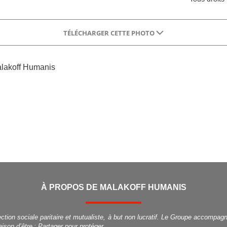
TÉLÉCHARGER CETTE PHOTO
alakoff Humanis
À PROPOS DE MALAKOFF HUMANIS
tion sociale paritaire et mutualiste, à but non lucratif. Le Groupe accompagn
ison d’être : Partager pour protéger.