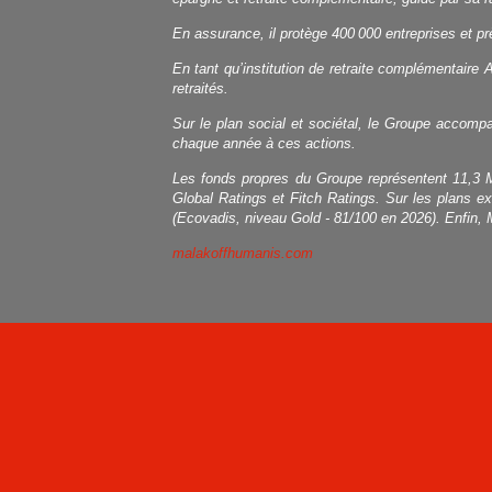
En assurance, il protège 400 000 entreprises et p
En tant qu’institution de retraite complémentaire 
retraités.
Sur le plan social et sociétal, le Groupe accompag
chaque année à ces actions.
Les fonds propres du Groupe représentent 11,3 M
Global Ratings et Fitch Ratings. Sur les plans e
(Ecovadis, niveau Gold - 81/100 en 2026). Enfin, 
malakoffhumanis.com