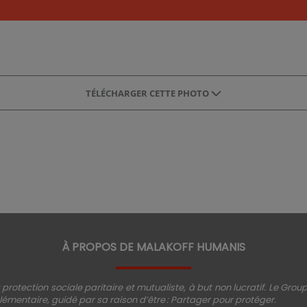
TÉLÉCHARGER CETTE PHOTO
À PROPOS DE MALAKOFF HUMANIS
protection sociale paritaire et mutualiste, à but non lucratif. Le Gro
émentaire, guidé par sa raison d’être : Partager pour protéger.