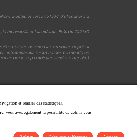
llions d’actifs et verse 45 Md€ d’allocations à
le bien-vieillir et les aidants. Près de 200 M€
irmées par une notation A+ attribuée depuis 4
 des entreprises les mieux notées au monde en
France par le Top Employers Institute depuis 3
vigation et réaliser des statistiques.
re,
vous avez également la possibilité de définir vous-