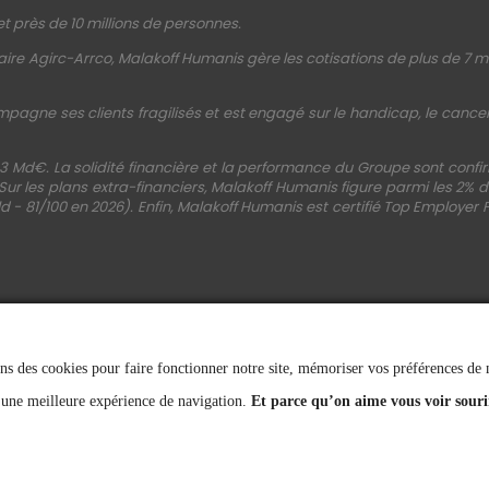
t près de 10 millions de personnes.
ire Agirc-Arrco, Malakoff Humanis gère les cotisations de plus de 7 mi
mpagne ses clients fragilisés et est engagé sur le handicap, le cancer, 
3 Md€. La solidité financière et la performance du Groupe sont conf
 Sur les plans extra-financiers, Malakoff Humanis figure parmi les 2%
d - 81/100 en 2026). Enfin, Malakoff Humanis est certifié Top Employer 
ns des cookies pour faire fonctionner notre site, mémoriser vos préférences de na
SUIVEZ-NOUS
 une meilleure expérience de navigation.
Et parce qu’on aime vous voir souri