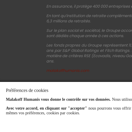
En assurance, il protège 400 000 entreprises e
En tant qu’institution de retraite complémenta
6,3 millions de retraités.
Sur le plan social et sociétal, le Groupe acco
sont dédiés chaque année à ces actions.
Les fonds propres du Groupe représentent 11,
ans par S&P Global Ratings et Fitch Ratings.
matière de critères RSE (Ecovadis, niveau Gol
ans.
malakoffhumanis.com
Préférences de cookies
Malakoff Humanis vous donne le contrôle sur vos données.
Nous utiliso
Avec votre accord, en cliquant sur "accepter"
nous pourrons vous offrir
mêmes vos préférences, cookies par cookies.