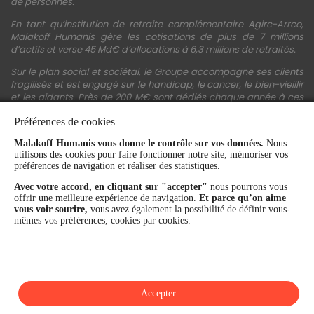
de personnes.
En tant qu’institution de retraite complémentaire Agirc-Arrco,
Malakoff Humanis gère les cotisations de plus de 7 millions
d’actifs et verse 45 Md€ d’allocations à 6,3 millions de retraités.
Sur le plan social et sociétal, le Groupe accompagne ses clients
fragilisés et est engagé sur le handicap, le cancer, le bien-vieillir
et les aidants. Près de 200 M€ sont dédiés chaque année à ces
actions.
Préférences de cookies
Les fonds propres du Groupe représentent 11,3 Md€. La solidité
Malakoff Humanis vous donne le contrôle sur vos données.
Nous
financière et la performance du Groupe sont confirmées par une
utilisons des cookies pour faire fonctionner notre site, mémoriser vos
notation A+ attribuée depuis 4 ans par S&P Global Ratings et
préférences de navigation et réaliser des statistiques.
Fitch Ratings. Sur les plans extra-financiers, Malakoff Humanis
figure parmi les 2% des entreprises les mieux notées au monde
Avec votre accord, en cliquant sur "accepter"
nous pourrons vous
en matière de critères RSE (Ecovadis, niveau Gold - 81/100 en
offrir une meilleure expérience de navigation.
Et parce qu’on aime
2026). Enfin, Malakoff Humanis est certifié Top Employer France
vous voir sourire,
vous avez également la possibilité de définir vous-
par le Top Employers Institute depuis 3 ans.
mêmes vos préférences, cookies par cookies.
malakoffhumanis.com
Accepter