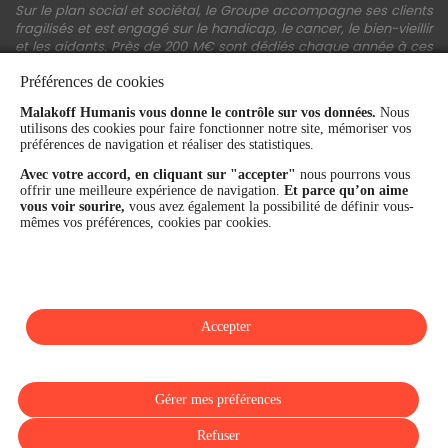
Sur le plan social et sociétal, le Groupe accompagne ses clients
fragilisés et est engagé sur le handicap, le cancer, le bien-vieillir
et les aidants. Près de 200 M€ sont dédiés chaque année à ces
actions.
Préférences de cookies
Les fonds propres du Groupe représentent 11,3 Md€. La solidité
financière et la performance du Groupe sont confirmées par une
Malakoff Humanis vous donne le contrôle sur vos données.
Nous
utilisons des cookies pour faire fonctionner notre site, mémoriser vos
notation A+ attribuée depuis 4 ans par S&P Global Ratings et
préférences de navigation et réaliser des statistiques.
Fitch Ratings. Sur les plans extra-financiers, Malakoff Humanis
figure parmi les 2% des entreprises les mieux notées au monde
Avec votre accord, en cliquant sur "accepter"
nous pourrons vous
en matière de critères RSE (Ecovadis, niveau Gold - 81/100 en
offrir une meilleure expérience de navigation.
Et parce qu’on aime
2026). Enfin, Malakoff Humanis est certifié Top Employer France
vous voir sourire,
vous avez également la possibilité de définir vous-
par le Top Employers Institute depuis 3 ans.
mêmes vos préférences, cookies par cookies.
malakoffhumanis.com
Accepter
SUIVEZ-NOUS
Gérer mes préférences
Refuser