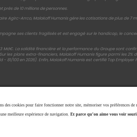
t près de 10 millions de personnes.
ire Agirc-Arrco, Malakoff Humanis gère les cotisations de plus de 7 mi
mpagne ses clients fragilisés et est engagé sur le handicap, le cancer, 
3 Md€. La solidité financière et la performance du Groupe sont conf
 Sur les plans extra-financiers, Malakoff Humanis figure parmi les 2%
d - 81/100 en 2026). Enfin, Malakoff Humanis est certifié Top Employer 
ns des cookies pour faire fonctionner notre site, mémoriser vos préférences de na
SUIVEZ-NOUS
 une meilleure expérience de navigation.
Et parce qu’on aime vous voir souri