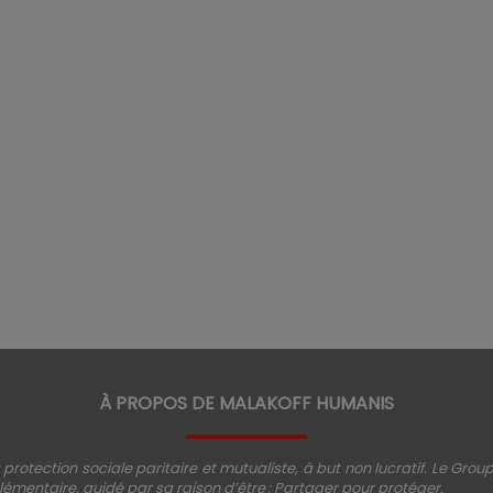
À PROPOS DE MALAKOFF HUMANIS
protection sociale paritaire et mutualiste, à but non lucratif. Le Gro
émentaire, guidé par sa raison d’être : Partager pour protéger.