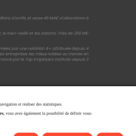
llions d’actifs et verse 45 Md€ d’allocations à
le bien-vieillir et les aidants. Près de 200 M€
irmées par une notation A+ attribuée depuis 4
 des entreprises les mieux notées au monde en
France par le Top Employers Institute depuis 3
vigation et réaliser des statistiques.
re,
vous avez également la possibilité de définir vous-