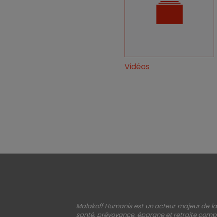
Vidéos
Malakoff Humanis est un acteur majeur de la 
santé, prévoyance, épargne et retraite compl