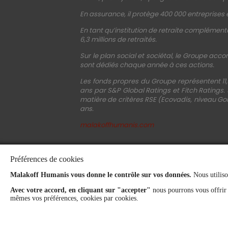
En assurance, il protège 400 000 entreprises e
En tant qu’institution de retraite complémenta
6,3 millions de retraités.
Sur le plan social et sociétal, le Groupe acco
sont dédiés chaque année à ces actions.
Les fonds propres du Groupe représentent 11,
ans par S&P Global Ratings et Fitch Ratings.
matière de critères RSE (Ecovadis, niveau Gol
ans.
malakoffhumanis.com
Préférences de cookies
Malakoff Humanis vous donne le contrôle sur vos données.
Nous utiliso
Avec votre accord, en cliquant sur "accepter"
nous pourrons vous offrir
mêmes vos préférences, cookies par cookies.